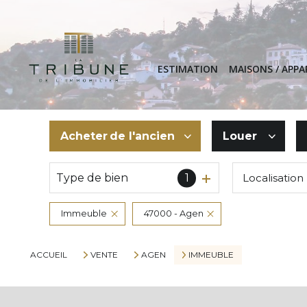
ESTIMATION
MAISONS / APP
Acheter
de l'ancien
Louer
Type de bien
1
Localisation
De l'ancien
à l'année
De l'immo pro
De l'immo pr
Immeuble
47000 - Agen
ACCUEIL
VENTE
AGEN
IMMEUBLE