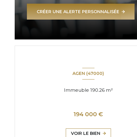
DANS VOTRE BOITE MAI
CRÉER UNE ALERTE PERSONNALISÉE
!
AGEN (47000)
Immeuble 190.26 m²
194 000 €
VOIR LE BIEN