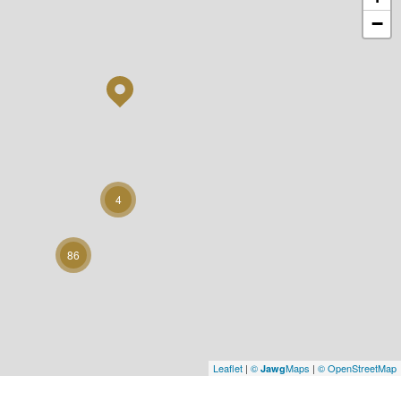
−
4
86
Leaflet
|
©
Maps
|
© OpenStreetMap
Jawg