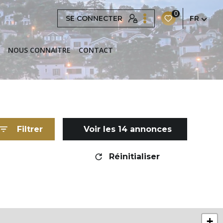
0
SE CONNECTER
FR
NOUS CONNAITRE
CONTACT
Filtrer
Voir les
14
annonces
Réinitialiser
+