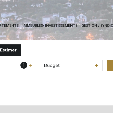
ARTEMENTS
IMMEUBLES/ INVESTISSEMENTS
GESTION / SYNDIC
Estimer
1
Budget
o