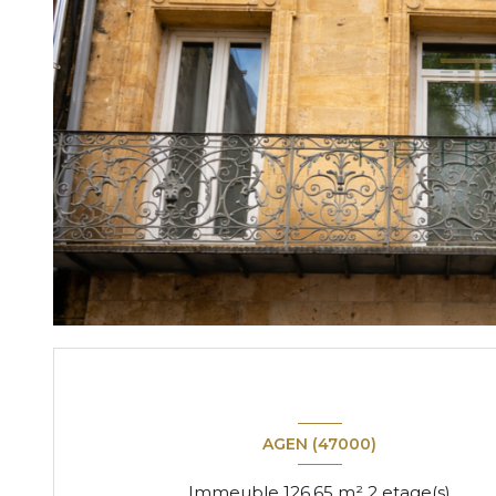
AGEN (47000)
Immeuble 126.65 m² 2 etage(s)