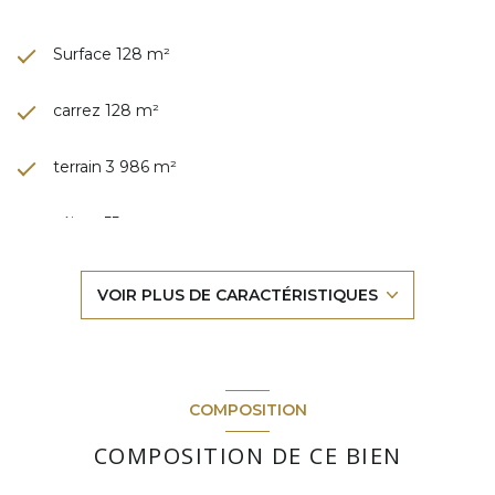
Surface 128 m²
carrez 128 m²
terrain 3 986 m²
séjour 55 m²
3 chambre(s)
VOIR PLUS DE CARACTÉRISTIQUES
1 salle(s) d'eau
construit en 1960
COMPOSITION
kitchenette (semi-équipée)
COMPOSITION DE CE BIEN