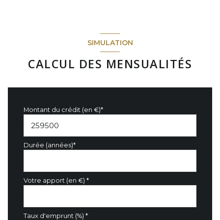
SIMULATION
CALCUL DES MENSUALITÉS
Montant du crédit (en €)*
Durée (années)*
Votre apport (en €) *
Taux d'emprunt (%) *