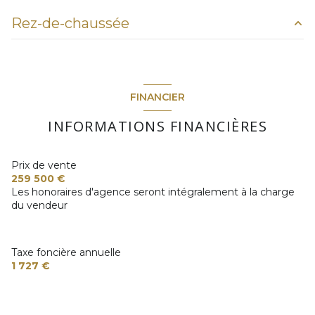
Chauffage individuel : radiateur (pompe à chaleur)
Rez-de-chaussée
1 garage(s)
salon/sejour
55.85 m²
exposition Ouest
chambre
13 m²
FINANCIER
entrée
3.5 m²
arboré
INFORMATIONS FINANCIÈRES
WC
1.7 m²
piscinable
couloir
2.10 m²
Prix de vente
259 500 €
chambre
12.9 m²
Les honoraires d'agence seront intégralement à la charge
du vendeur
chambre
11.9 m²
salle d'eau
5.65 m²
Taxe foncière annuelle
buanderie
16 m²
1 727 €
arrière cuisine
5.6 m²