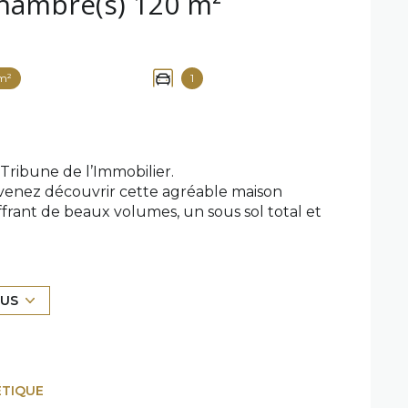
Maison 5 pièce(s) 4 chambre(s) 120 m²
m²
1
ibune de l’Immobilier.
 venez découvrir cette agréable maison
rant de beaux volumes, un sous sol total et
e de vie lumineuse de 48m², pensée pour
te apportant fonctionnalité et modernité à
euse et accueillante.
LUS
da de 23m² vous permettra de profiter d’un
r un coin détente, un espace repas ou un
rieur.
buanderie pour optimiser le rangement,
ÉTIQUE
ambres confortables de 11 et 12m², un WC