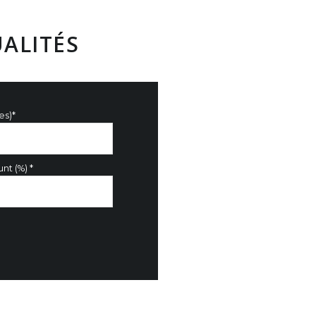
ALITÉS
es)*
nt (%) *