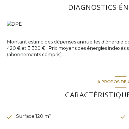
indépendant ainsi qu’une salle de bains.
DIAGNOSTICS É
À l’étage, la maison propose deux grandes belles ch
WC vient compléter ce niveau pour davantage de co
A l'extérieur, ce bien offre un jardin d'environ 250
convivialité. Une terrasse vous permettra de profiter
Le sous-sol total de 110m² constitue un véritable ato
stockage, stationnement, atelier ou espace de bricola
Montant estimé des dépenses annuelles d'énergie po
Cette maison aux beaux volumes et au fort potentiel
420 € et 3 320 € . Prix moyens des énergies indexés 
environnement agréable tout en restant proche des 
(abonnements compris).
Une visite s’impose pour découvrir tout le potentiel 
Pour toutes demandes d'informations complémentair
l'Immobilier.
A PROPOS DE 
CARACTÉRISTIQUE
Surface 120 m²