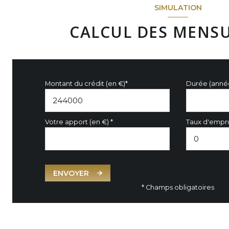
SIMULATION
CALCUL DES MENSU
Montant du crédit (en €)*
Durée (anné
Votre apport (en €) *
Taux d'empru
ENVOYER
* Champs obligatoires