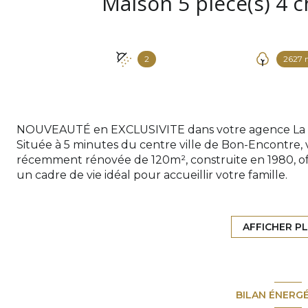
2
2627 
NOUVEAUTÉ en EXCLUSIVITE dans votre agence La Tr
Située à 5 minutes du centre ville de Bon-Encontre,
récemment rénovée de 120m², construite en 1980, off
un cadre de vie idéal pour accueillir votre famille.
Dès l’entrée, vous serez séduits par une vaste pièc
partager des moments conviviaux avec cuisine ouver
l’espace tout en conservant une atmosphère chaleur
AFFICHER P
Dans le prolongement de la pièce de vie, une véran
espace supplémentaire baigné de lumière, idéal pou
jardin d’hiver avec une agréable ouverture sur l’exté
Le rez de chaussée dispose également d’un cellier-
BILAN ÉNERG
appréciable au quotidien. Vous y trouverez deux ch