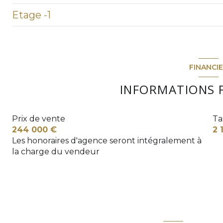
Etage -1
cuisine
Dégagement
cellier
salle d'eau
garage
chambre
chambre
Sous-Sol
FINANCI
chambre
chambre
INFORMATIONS 
salle d'eau
Combles
WC
Prix de vente
Ta
244 000 €
2 
Dégagement
Les honoraires d'agence seront intégralement à
véranda
la charge du vendeur