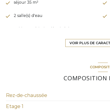
séjour 35 m²
2 salle(s) d'eau
cuisine américaine (équipée)
5 parking(s)
VOIR PLUS DE CARAC
2 niveau(x)
COMPOSIT
arboré
COMPOSITION 
Rez-de-chaussée
Etage 1
salon/sejour