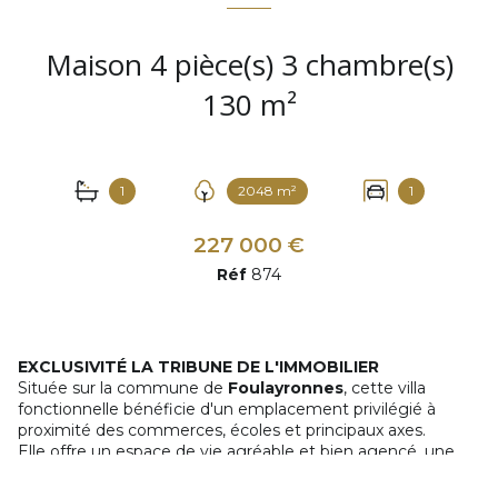
Maison 4 pièce(s) 3 chambre(s)
130 m²
1
2048 m²
1
227 000 €
Réf
874
EXCLUSIVITÉ LA TRIBUNE DE L'IMMOBILIER
Située sur la commune de
Foulayronnes
, cette villa
fonctionnelle bénéficie d'un emplacement privilégié à
proximité des commerces, écoles et principaux axes.
Elle offre un espace de vie agréable et bien agencé, une
cuisine conviviale ainsi que
trois chambres
, idéales pour
accueillir une famille.