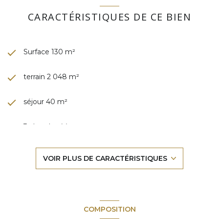
CARACTÉRISTIQUES DE CE BIEN
Surface 130 m²
terrain 2 048 m²
séjour 40 m²
3 chambre(s)
1 salle(s) de bain
VOIR PLUS DE CARACTÉRISTIQUES
construit en 1976
cuisine séparée (équipée)
COMPOSITION