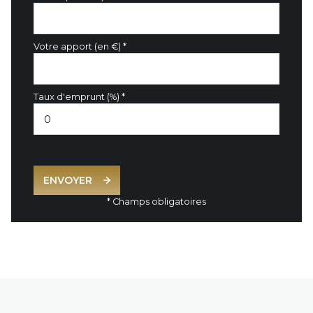
Votre apport (en €) *
Taux d'emprunt (%) *
ENVOYER
* Champs obligatoires