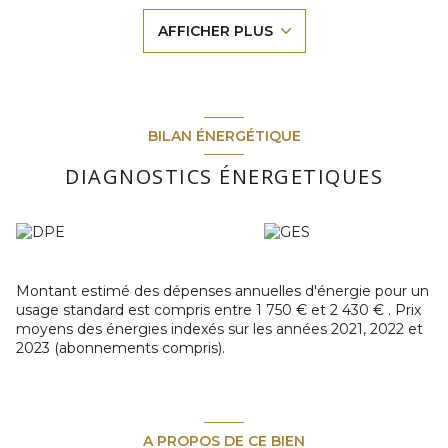
À l'extérieur, vous profiterez d'une
parcelle entièrement
AFFICHER PLUS
clôturée
, d'un grand jardin, d'une
piscine
, d'un cabanon de
jardin et d'une spacieuse terrasse, parfaite pour partager de
beaux moments en famille ou entre amis.
Un
garage
ainsi que plusieurs possibilités de
stationnement complètent les prestations de ce bien.
Une belle opportunité pour ceux qui recherchent une
BILAN ÉNERGÉTIQUE
maison avec piscine à Foulayronnes
, alliant confort,
extérieur et proximité des commodités.
DIAGNOSTICS ÉNERGETIQUES
Pour plus d'informations ou organiser une visite,
contactez La Tribune de l'Immobilier.
Les informations sur les risques auxquels ce bien est
Montant estimé des dépenses annuelles d'énergie pour un
exposé sont disponibles sur le site
Géorisques
usage standard est compris entre 1 750 € et 2 430 € . Prix
moyens des énergies indexés sur les années 2021, 2022 et
2023 (abonnements compris).
A PROPOS DE CE BIEN