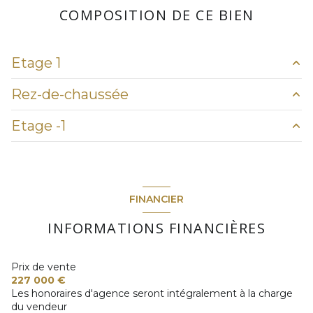
Chauffage individuel : air pulsé (climatisation)
COMPOSITION DE CE BIEN
1 garage(s)
Etage 1
exposition Sud-Ouest
Rez-de-chaussée
entrée
5.80 m²
2 niveau(x)
Etage -1
salon/sejour
40 m²
Dégagement
5 m²
cuisine
12.27 m²
vue Campagne
chambre
50 m²
chambre
14.63 m²
terrasse
FINANCIER
chambre
12.92 m²
arboré
chambre
11.13 m²
INFORMATIONS FINANCIÈRES
salle de bain
6.76 m²
piscinable
Prix de vente
WC
1.3 m²
227 000 €
Les honoraires d'agence seront intégralement à la charge
visiophone
du vendeur