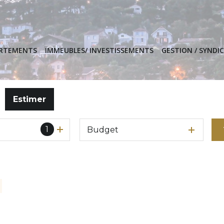
ARTEMENTS
IMMEUBLES/ INVESTISSEMENTS
GESTION / SYNDIC
Estimer
1
Budget
 pro