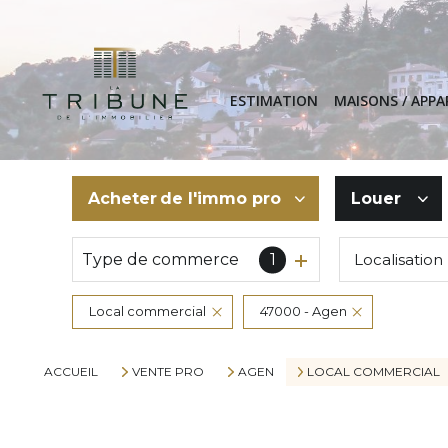
ESTIMATION
MAISONS / APP
Acheter
de l'immo pro
Louer
Type de commerce
1
Localisation
De l'ancien
à l'année
De l'immo pro
De l'immo
Local commercial
47000 - Agen
ACCUEIL
VENTE PRO
AGEN
LOCAL COMMERCIAL