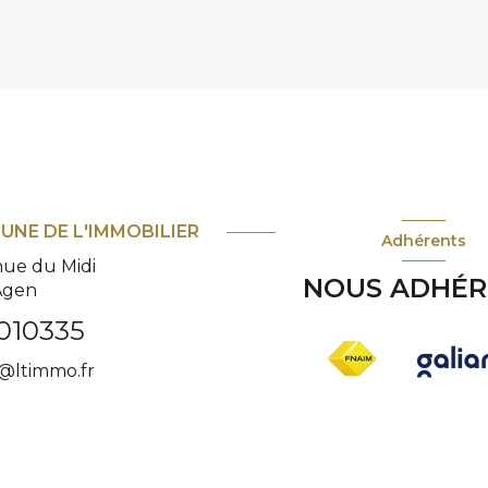
BUNE DE L'IMMOBILIER
Adhérents
nue du Midi
NOUS ADHÉ
Agen
010335
@ltimmo.fr