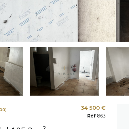
34 500 €
00)
Réf
863