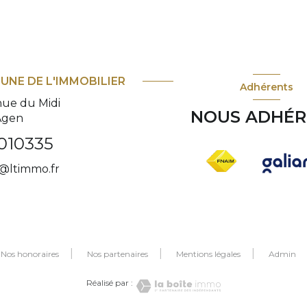
BUNE DE L'IMMOBILIER
Adhérents
nue du Midi
NOUS ADHÉ
Agen
010335
@ltimmo.fr
Nos honoraires
Nos partenaires
Mentions légales
Admin
Réalisé par :