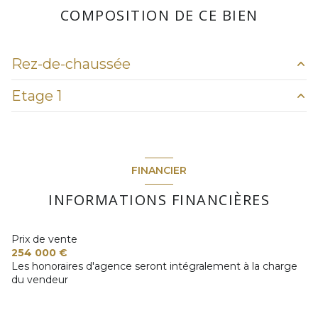
2 parking(s)
COMPOSITION DE CE BIEN
exposition Sud
Rez-de-chaussée
2 niveau(x)
Etage 1
entrée
m²
1 étage(s)
Salon
m²
chambre
m²
WC
m²
vue campagne
chambre
m²
FINANCIER
cuisine
m²
chambre
m²
terrasse
INFORMATIONS FINANCIÈRES
Salle à manger
m²
WC
m²
garage
m²
salle d'eau
m²
Prix de vente
piscine
m²
254 000 €
Les honoraires d'agence seront intégralement à la charge
terrasse
m²
du vendeur
jardin
m²