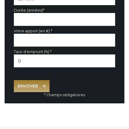
Durée (années)*
Votre apport (en €) *
Taux d'emprunt (%) *
ENVOYER
* Champs obligatoires