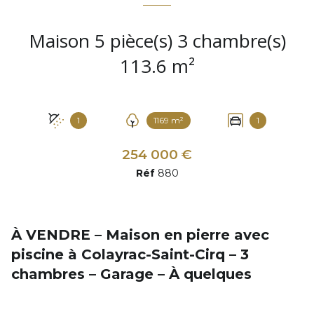
Maison 5 pièce(s) 3 chambre(s)
113.6 m²
1
1169 m²
1
254 000 €
Réf
880
À VENDRE – Maison en pierre avec
piscine à Colayrac-Saint-Cirq – 3
chambres – Garage – À quelques
minutes d'Agen
À seulement quelques minutes d'
Agen
,
découvrez cette