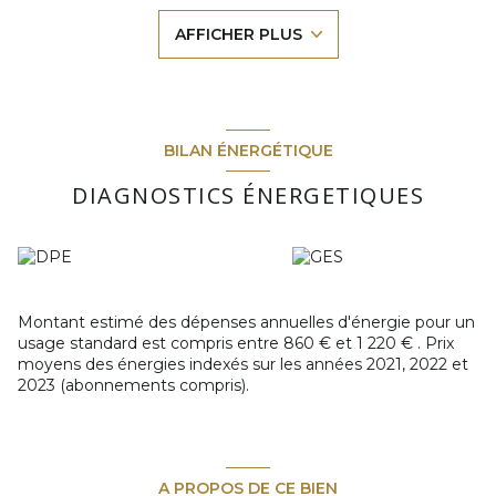
une terrasse privée.
AFFICHER PLUS
À l'étage, deux chambres dont une avec terrasse, une salle
de bains, une salle d'eau et un wc séparé.
La résidence de loisirs met à disposition: aires de jeux,
terrains de basket, terrains de tennis, et piscines pendant
l'été.
Bail en cours avec SOWELL.
BILAN ÉNERGÉTIQUE
Belle opportunité à saisir!
Idéal premier achat ou investissement locatif.
DIAGNOSTICS ÉNERGETIQUES
Pour toutes demandes d'informations complémentaires
ou pour une visite, contactez votre agence La Tribune de
l'Immobilier.
Montant estimé des dépenses annuelles d'énergie pour un
usage standard est compris entre 860 € et 1 220 € . Prix
moyens des énergies indexés sur les années 2021, 2022 et
2023 (abonnements compris).
A PROPOS DE CE BIEN