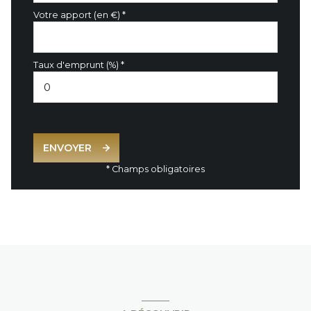
Votre apport (en €) *
Taux d'emprunt (%) *
ENVOYER
* Champs obligatoires