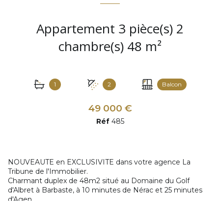
Appartement 3 pièce(s) 2
chambre(s) 48 m²
1
2
Balcon
49 000 €
Réf
485
NOUVEAUTE en EXCLUSIVITE dans votre agence La
Tribune de l'Immobilier.
Charmant duplex de 48m2 situé au Domaine du Golf
d'Albret à Barbaste, à 10 minutes de Nérac et 25 minutes
d'Agen.
Cet appartement est composé d'une cuisine, avec espace
rangement, d'un salon-séjour lumineux donnant accés sur