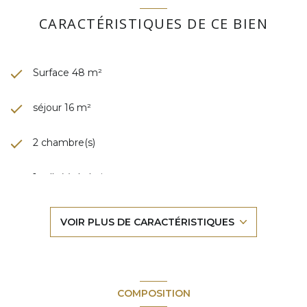
CARACTÉRISTIQUES DE CE BIEN
Surface 48 m²
séjour 16 m²
2 chambre(s)
1 salle(s) de bain
2 salle(s) d'eau
VOIR PLUS DE CARACTÉRISTIQUES
construit en 2004
cuisine séparée
COMPOSITION