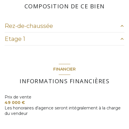
Chauffage individuel : radiateur (electrique)
COMPOSITION DE CE BIEN
exposition Nord
Rez-de-chaussée
2 niveau(x)
Etage 1
salon/sejour
16.32 m²
1er étage
cuisine
6.95 m²
chambre
6.77 m²
rangement
1.63 m²
vue dégagée
Dégagement
2.77 m²
FINANCIER
chambre
8.31 m²
balcon
INFORMATIONS FINANCIÈRES
salle de bain
2.70 m²
salle d'eau
1.70 m²
Prix de vente
49 000 €
salle d'eau
1.70 m²
Les honoraires d'agence seront intégralement à la charge
du vendeur
WC
1.18 m²