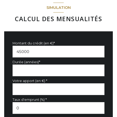
SIMULATION
CALCUL DES MENSUALITÉS
Montant du crédit (en €)*
Durée (années)*
Votre apport (en €) *
Taux d'emprunt (%) *