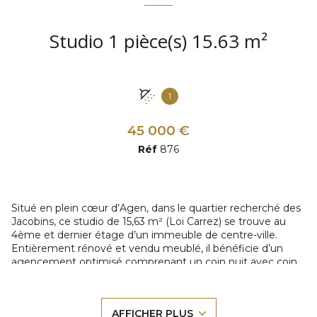
Studio 1 pièce(s) 15.63 m²
1
45 000 €
Réf
876
Situé en plein cœur d’
Agen
, dans le quartier recherché des
Jacobins, ce studio de 15,63 m² (Loi Carrez) se trouve au
4ème et dernier étage d’un immeuble de centre-ville.
Entièrement rénové et vendu meublé, il bénéficie d’un
agencement optimisé comprenant un coin nuit avec coin
douche, ainsi qu’un espace de vie fonctionnel avec
kitchenette récente et équipée.
Le bien est équipé d’un chauffage électrique et d’un
AFFICHER PLUS
climatiseur, assurant un confort en toute saison.