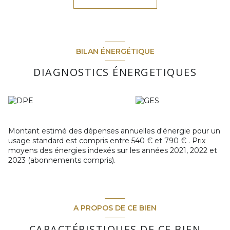
Idéal pour un investissement locatif, notamment pour de la
location étudiante ou courte durée type Airbnb, faibles
charges de copropriété > 100€ par trimestre
Pour tout renseignement supplémentaire, vous pouvez
contacter votre agence La Tribune de l'Immobilier.
BILAN ÉNERGÉTIQUE
DIAGNOSTICS ÉNERGETIQUES
Montant estimé des dépenses annuelles d'énergie pour un
usage standard est compris entre 540 € et 790 € . Prix
moyens des énergies indexés sur les années 2021, 2022 et
2023 (abonnements compris).
A PROPOS DE CE BIEN
CARACTÉRISTIQUES DE CE BIEN