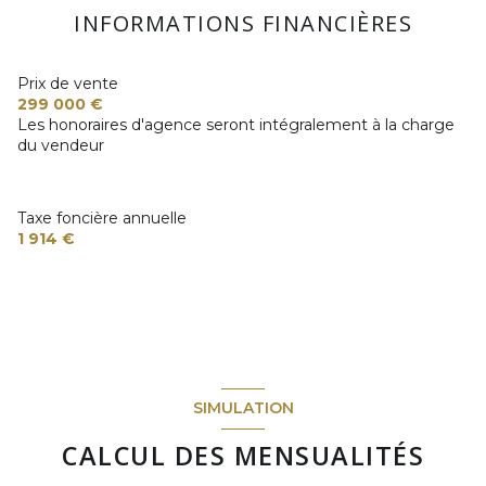
1 garage(s)
INFORMATIONS FINANCIÈRES
6 parking(s)
Prix de vente
299 000 €
Les honoraires d'agence seront intégralement à la charge
exposition Sud
du vendeur
2 niveau(x)
Taxe foncière annuelle
vue oui
1 914 €
cave
terrasse
arboré
SIMULATION
CALCUL DES MENSUALITÉS
piscinable