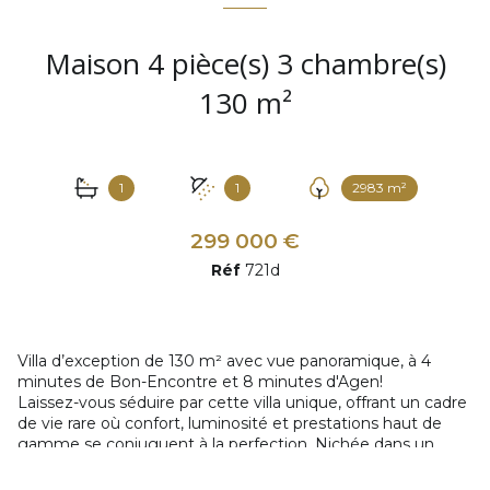
Maison 4 pièce(s) 3 chambre(s)
130 m²
1
1
2983 m²
299 000 €
Réf
721d
Villa d’exception de 130 m² avec vue panoramique, à 4
minutes de Bon-Encontre et 8 minutes d'Agen!
Laissez-vous séduire par cette villa unique, offrant un cadre
de vie rare où confort, luminosité et prestations haut de
gamme se conjuguent à la perfection. Nichée dans un
environnement calme tout en restant proche de toutes les
commodités, elle saura répondre aux attentes des plus