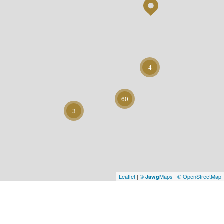
4
60
3
Leaflet
|
©
Maps
|
© OpenStreetMap
Jawg