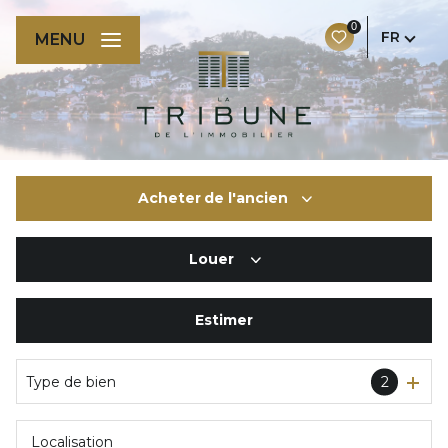
0
FR
MENU
Acheter
de l'ancien
Louer
De l'ancien
De l'immo pro
Estimer
à l'année
De l'immo pro
Type de bien
2