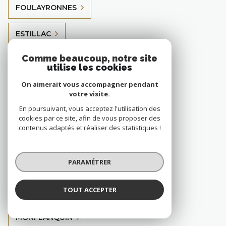
FOULAYRONNES
ESTILLAC
Comme beaucoup, notre site
SAINT-JEAN-DE-THURAC
utilise les cookies
On aimerait vous accompagner pendant
SAINT-ANTOINE-DE-FICALBA
votre visite.
En poursuivant, vous acceptez l'utilisation des
BARBASTE
cookies par ce site, afin de vous proposer des
contenus adaptés et réaliser des statistiques !
AGEN
PARAMÉTRER
LE PASSAGE
TOUT ACCEPTER
NÉRAC
MONFLANQUIN