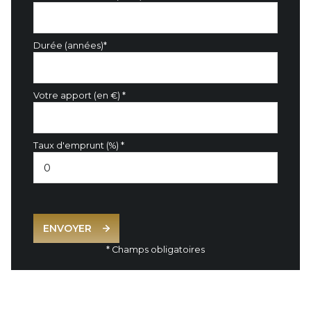
Durée (années)*
Votre apport (en €) *
Taux d'emprunt (%) *
ENVOYER
* Champs obligatoires