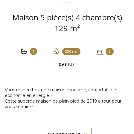
Maison 5 pièce(s) 4 chambre(s)
129 m²
1
536 m²
2
Réf
801
Vous recherchez une maison moderne, confortable et
économe en énergie ?
Cette superbe maison de plain-pied de 2019 a tout pour
vous séduire !
La partie jour comprend une spacieuse pièce de vie de 50
m² baignée de lumière avec cuisine ouverte, prolongée par
un cellier et une buanderie attenante, ce qui lui confèrent