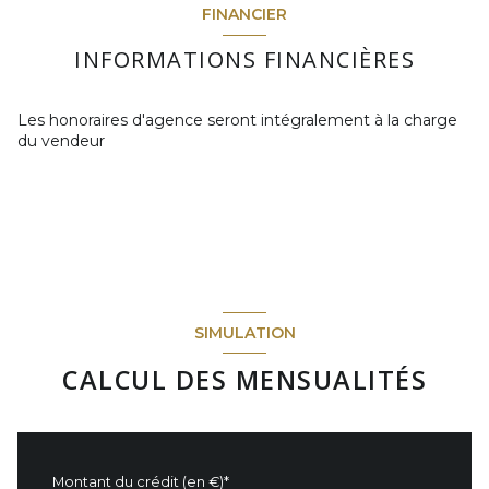
FINANCIER
chambre
m²
INFORMATIONS FINANCIÈRES
chambre
m²
salon/sejour
m²
Les honoraires d'agence seront intégralement à la charge
du vendeur
salle de bain
m²
Dégagement
m²
cellier
m²
SIMULATION
CALCUL DES MENSUALITÉS
Montant du crédit (en €)*