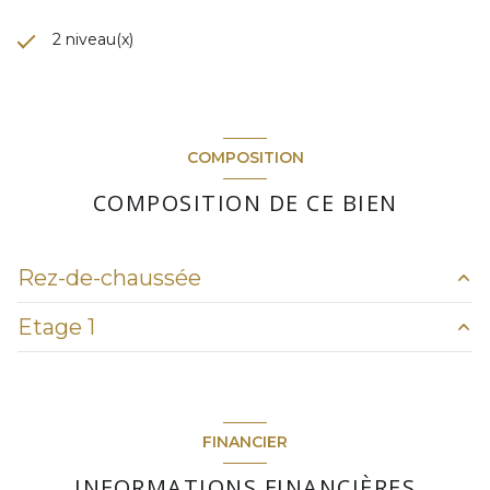
2 niveau(x)
COMPOSITION
COMPOSITION DE CE BIEN
Rez-de-chaussée
Etage 1
cuisine
9.37 m²
salon/sejour
23.20 m²
chambre
8.98 m²
entrée
4.61 m²
chambre
9.70 m²
FINANCIER
Cour
11.26 m²
chambre
13.43 m²
INFORMATIONS FINANCIÈRES