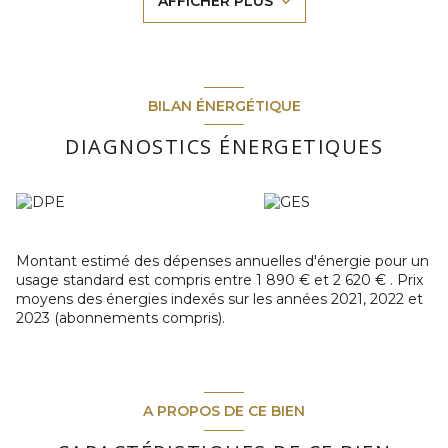
AFFICHER PLUS
Caractéristiques principales :
3 chambres
offrant de belles possibilités d’aménagement
Jardin privatif
, rare dans ce quartier très attractif
Garage
, un atout majeur pour le confort au quotidien
Maison
entièrement à rénover
, permettant une
personnalisation totale
BILAN ÉNERGÉTIQUE
Environnement dynamique : écoles, commerces et
transports accessibles à pied
DIAGNOSTICS ÉNERGETIQUES
L’emplacement constitue le véritable point fort de ce bien :
un quartier prisé, où chaque projet bien structuré gagne en
valeur.
Ne tardez pas à contacter La Tribune de L'Immobilier pour
une visite !
Montant estimé des dépenses annuelles d'énergie pour un
Les informations sur les risques auxquels ce bien est
usage standard est compris entre 1 890 € et 2 620 € . Prix
exposé sont disponibles sur le site
Géorisques
moyens des énergies indexés sur les années 2021, 2022 et
2023 (abonnements compris).
A PROPOS DE CE BIEN