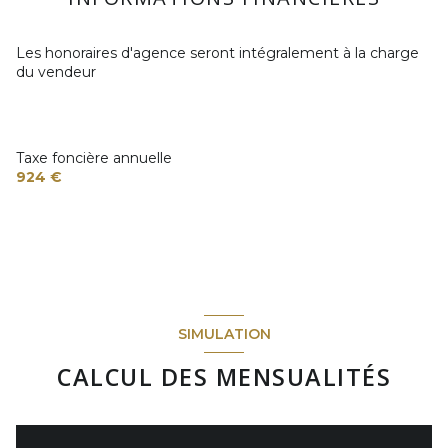
garage
15 m²
salle de bain
11.26 m²
jardin
m²
Dégagement
2.52 m²
Les honoraires d'agence seront intégralement à la charge
du vendeur
Taxe foncière annuelle
924 €
SIMULATION
CALCUL DES MENSUALITÉS