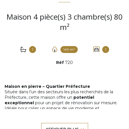
Maison 4 pièce(s) 3 chambre(s) 80
m²
1
149 m²
1
Réf
720
Maison en pierre – Quartier Préfecture
Située dans l’un des secteurs les plus recherchés de la
Préfecture, cette maison offre un
potentiel
exceptionnel
pour un projet de rénovation sur mesure.
Idéale pour créer un espace de vie moderne et
parfaitement adapté à vos besoins, elle séduira les
acquéreurs en quête d’un emplacement stratégique et
d’une vraie opportunité d’investissement.