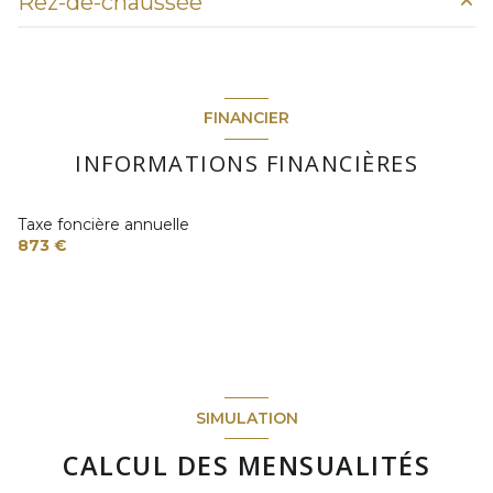
Rez-de-chaussée
chambre
4.3 m²
chambre
15.5 m²
salon/sejour
12.6 m²
FINANCIER
salle de bain
9.8 m²
INFORMATIONS FINANCIÈRES
Taxe foncière annuelle
873 €
SIMULATION
CALCUL DES MENSUALITÉS