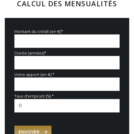
CALCUL DES MENSUALITÉS
Montant du crédit (en €)*
Durée (années)*
Votre apport (en €) *
Taux d'emprunt (%) *
ENVOYER