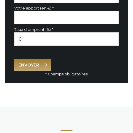
Votre apport (en €) *
Taux d'emprunt (%) *
ENVOYER
* Champs obligatoires