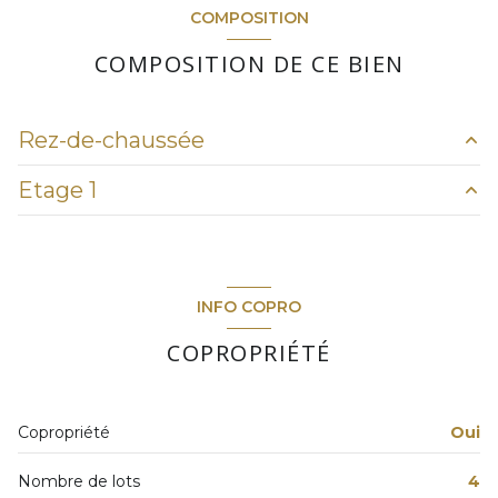
COMPOSITION
COMPOSITION DE CE BIEN
Rez-de-chaussée
Etage 1
salon/sejour
58.5 m²
chambre
19.2 m²
chambre
23.4 m²
INFO COPRO
chambre
13 m²
COPROPRIÉTÉ
Copropriété
Oui
Nombre de lots
4