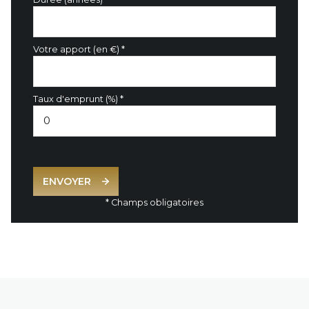
Votre apport (en €) *
Taux d'emprunt (%) *
ENVOYER
* Champs obligatoires