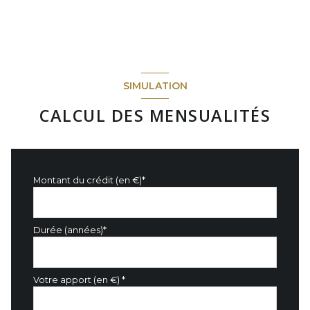
terrasse
35.29 m²
garage
26.2 m²
SIMULATION
CALCUL DES MENSUALITÉS
Montant du crédit (en €)*
Durée (années)*
Votre apport (en €) *