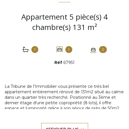
Appartement 5 pièce(s) 4
chambre(s) 131 m²
1
1
2
Réf
67951
La Tribune de l'Immobilier vous présente ce très bel
appartement entièrement rénové de 131m2 situé au calme
dans un quartier très recherché. Positionné au 3ème et
dernier étage d'une petite copropriété (8 lots), il offre
espace et luminosité grâce à son séjour de près de 50m2
orienté vers une spacieuse terrasse accessible par trois
baies vitrées. La cuisine moderne et de qualité, ouverte sur
le séjour, promet de nombreux moments de convivialité.