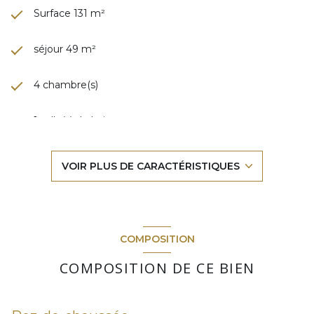
Surface 131 m²
séjour 49 m²
4 chambre(s)
1 salle(s) de bain
cuisine américaine (équipée)
VOIR PLUS DE CARACTÉRISTIQUES
Chauffage individuel : air pulsé (electrique)
1 garage(s)
COMPOSITION
1 parking(s)
COMPOSITION DE CE BIEN
exposition Sud