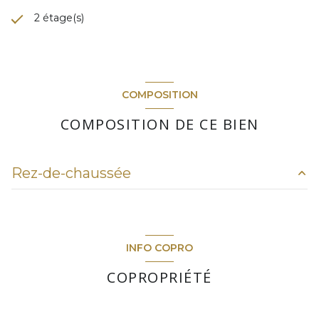
2 étage(s)
COMPOSITION
COMPOSITION DE CE BIEN
Rez-de-chaussée
salon/sejour
16.82 m²
chambre
7.83 m²
INFO COPRO
chambre
4.21 m²
COPROPRIÉTÉ