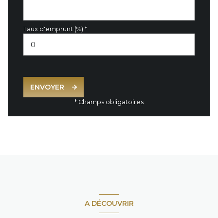
Taux d'emprunt (%) *
ENVOYER
* Champs obligatoires
A DÉCOUVRIR