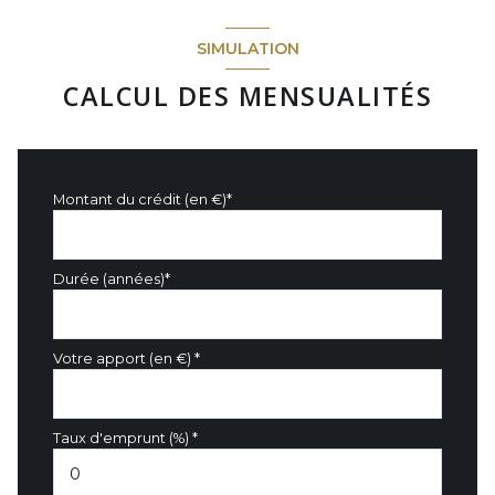
SIMULATION
CALCUL DES MENSUALITÉS
Montant du crédit (en €)*
Durée (années)*
Votre apport (en €) *
Taux d'emprunt (%) *