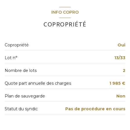
4 étage(s)
WC
1.39 m²
INFO COPRO
cellier
3.06 m²
ascenseur
COPROPRIÉTÉ
cuisine
11.71 m²
cave
balcon
m²
Copropriété
Oui
balcon
salon/sejour
15.44 m²
Lot n°
13/33
couloir
4.02 m²
interphone
chambre
10.48 m²
Nombre de lots
2
accès handicapé
salle d'eau
2.85 m²
Quote part annuelle des charges
1 985 €
chambre
9.18 m²
Plan de sauvegarde
Non
cellier
3.69 m²
Statut du syndic
Pas de procédure en cours
cave
m²