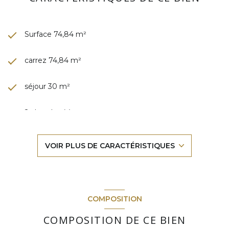
Surface 74,84 m²
carrez 74,84 m²
séjour 30 m²
2 chambre(s)
2 salle(s) de bain
VOIR PLUS DE CARACTÉRISTIQUES
cuisine américaine (semi-équipée)
Chauffage individuel : convecteur (electrique)
COMPOSITION
exposition Nord-Ouest
COMPOSITION DE CE BIEN