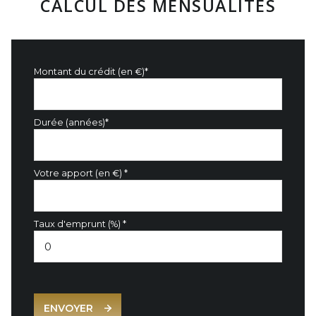
CALCUL DES MENSUALITÉS
Montant du crédit (en €)*
Durée (années)*
Votre apport (en €) *
Taux d'emprunt (%) *
ENVOYER