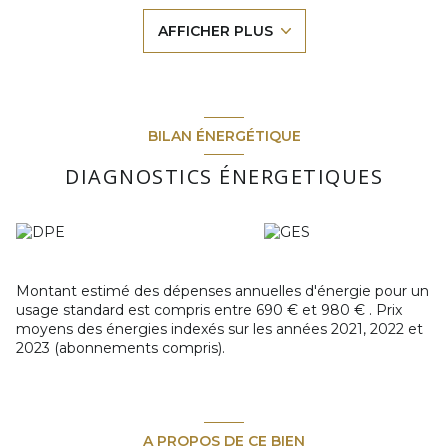
d’eau avec WC
.
AFFICHER PLUS
Le loyer est de
520 € charges comprises
, dont
20 € de
charges
.
Fonctionnel et bien agencé, ce logement est idéal pour un
étudiant, jeune actif ou personne seule recherchant un
appartement pratique et bien situé.
Disponible immédiatement, pour organiser une visite,
BILAN ÉNERGÉTIQUE
contactez votre agence La Tribune de l’Immobilier.
DIAGNOSTICS ÉNERGETIQUES
Montant estimé des dépenses annuelles d'énergie pour un
usage standard est compris entre 690 € et 980 € . Prix
moyens des énergies indexés sur les années 2021, 2022 et
2023 (abonnements compris).
A PROPOS DE CE BIEN