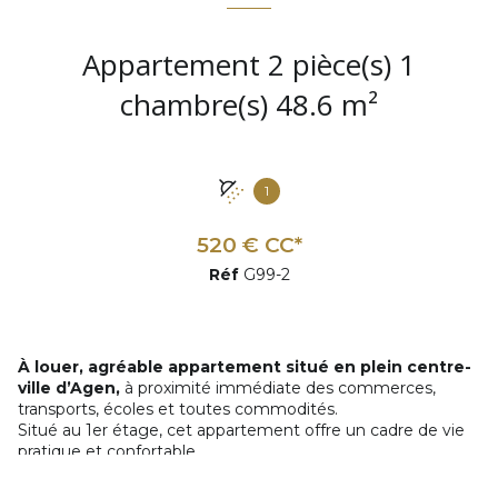
Appartement 2 pièce(s) 1
chambre(s) 48.6 m²
1
520 € CC*
Réf
G99-2
À louer, agréable appartement situé en plein centre-
ville d’Agen,
à proximité immédiate des commerces,
transports, écoles et toutes commodités.
Situé au 1er étage, cet appartement offre un cadre de vie
pratique et confortable.
Il se compose d’une pièce de vie avec kitchenette ouverte,
d’une
véritable chambre séparée
, ainsi que d’une
salle